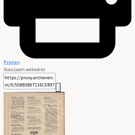
Printen
Duurzaam webadres