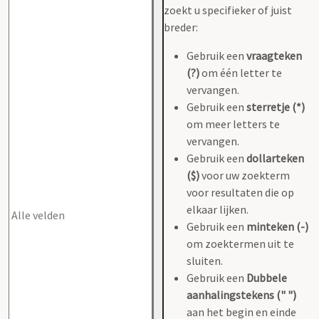
zoekt u specifieker of juist
breder:
Gebruik een
vraagteken
(?)
om één letter te
vervangen.
Gebruik een
sterretje (*)
om meer letters te
vervangen.
Gebruik een
dollarteken
($)
voor uw zoekterm
voor resultaten die op
elkaar lijken.
Gebruik een
minteken (-)
om zoektermen uit te
sluiten.
Gebruik een
Dubbele
aanhalingstekens (" ")
aan het begin en einde