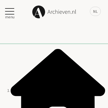
NL
menu