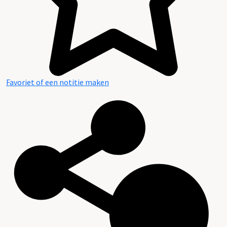
Favoriet of een notitie maken