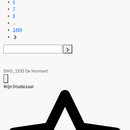
6
7
8
...
2499
DHO_1935 De Homoet
Mijn Studiezaal