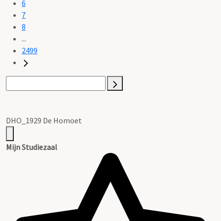
6
7
8
...
2499
DHO_1929 De Homoet
Mijn Studiezaal