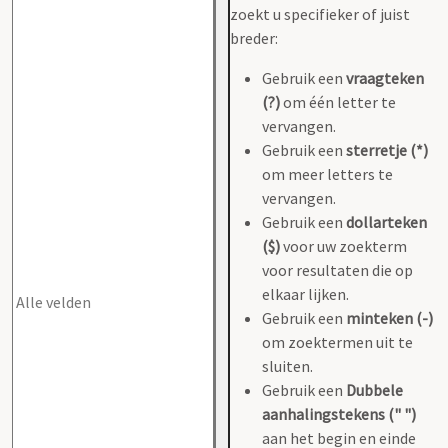
zoekt u specifieker of juist
breder:
Gebruik een
vraagteken
(?)
om één letter te
vervangen.
Gebruik een
sterretje (*)
om meer letters te
vervangen.
Gebruik een
dollarteken
($)
voor uw zoekterm
voor resultaten die op
elkaar lijken.
Gebruik een
minteken (-)
om zoektermen uit te
sluiten.
Gebruik een
Dubbele
aanhalingstekens (" ")
aan het begin en einde