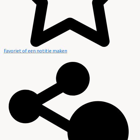
Favoriet of een notitie maken