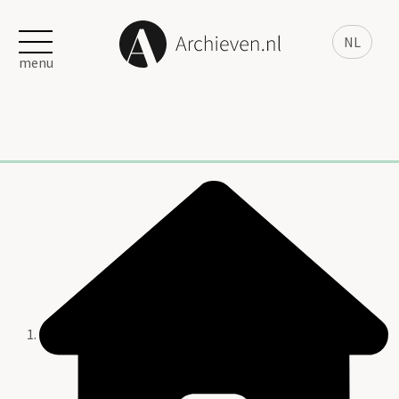
NL
menu