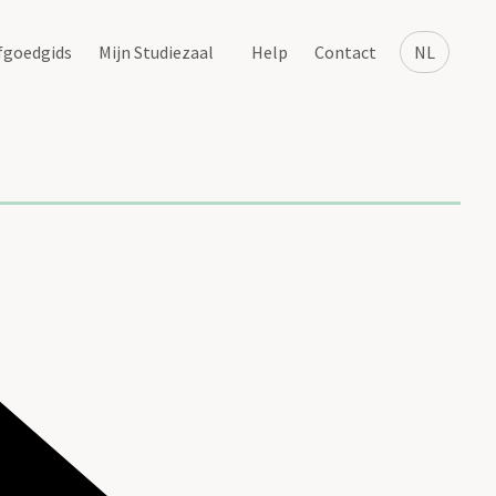
fgoedgids
Mijn Studiezaal
Help
Contact
NL