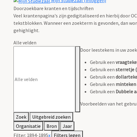
Mijn Studiezaal (inloggen)
Doorzoekbare kranten en tijdschriften
Veel krantenpagina's zijn gedigitaliseerd en hierbij door 
tekstblokken. Wanneer een zoekterm is gevonden, dan wordt
gehighlight.
Alle velden
Door leestekens in uw zoeko
Gebruik een
vraagteke
Gebruik een
sterretje (
Gebruik een
dollarteke
Gebruik een
minteken 
Gebruik een
Dubbele a
Voorbeelden van het gebrui
Zoek
Uitgebreid zoeken
Organisatie
Bron
Jaar
Filter:
1894-1895
x
Filters legen