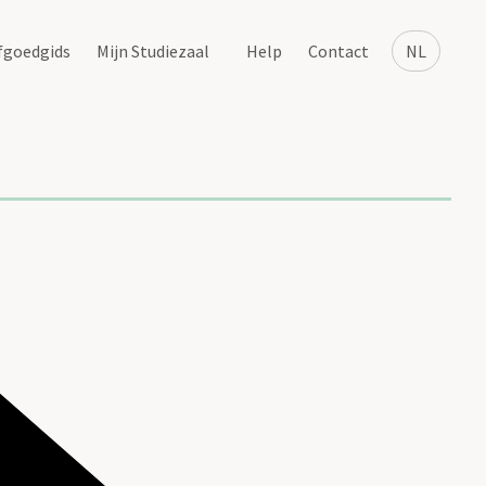
fgoedgids
Mijn Studiezaal
Help
Contact
NL