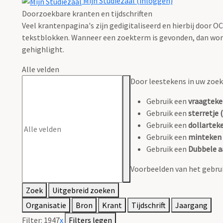
Mijn Studiezaal (inloggen)
Doorzoekbare kranten en tijdschriften
Veel krantenpagina's zijn gedigitaliseerd en hierbij door 
tekstblokken. Wanneer een zoekterm is gevonden, dan wordt
gehighlight.
Alle velden
Door leestekens in uw zoeko
Gebruik een
vraagteke
Gebruik een
sterretje (
Gebruik een
dollarteke
Gebruik een
minteken 
Gebruik een
Dubbele a
Voorbeelden van het gebrui
Zoek
Uitgebreid zoeken
Organisatie
Bron
Krant
Tijdschrift
Jaargang
Filter:
1947
x
Filters legen