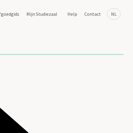
fgoedgids
Mijn Studiezaal
Help
Contact
NL