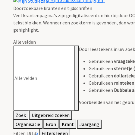
Mijn Studiezaal (inloggen)
Doorzoekbare kranten en tijdschriften
Veel krantenpagina's zijn gedigitaliseerd en hierbij door 
tekstblokken. Wanneer een zoekterm is gevonden, dan wordt
gehighlight.
Alle velden
Door leestekens in uw zoeko
Gebruik een
vraagteke
Gebruik een
sterretje (
Gebruik een
dollarteke
Gebruik een
minteken 
Gebruik een
Dubbele a
Voorbeelden van het gebrui
Zoek
Uitgebreid zoeken
Organisatie
Bron
Krant
Jaargang
Filter:
1913
x
Filters legen