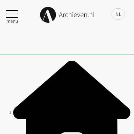
NL
menu