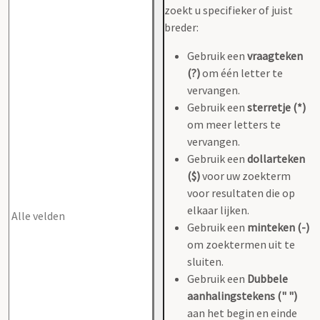
zoekt u specifieker of juist
breder:
Gebruik een
vraagteken
(?)
om één letter te
vervangen.
Gebruik een
sterretje (*)
om meer letters te
vervangen.
Gebruik een
dollarteken
($)
voor uw zoekterm
voor resultaten die op
elkaar lijken.
Gebruik een
minteken (-)
om zoektermen uit te
sluiten.
Gebruik een
Dubbele
aanhalingstekens (" ")
aan het begin en einde