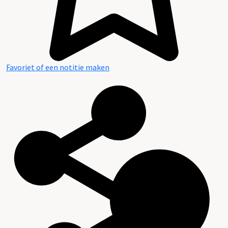
Favoriet of een notitie maken