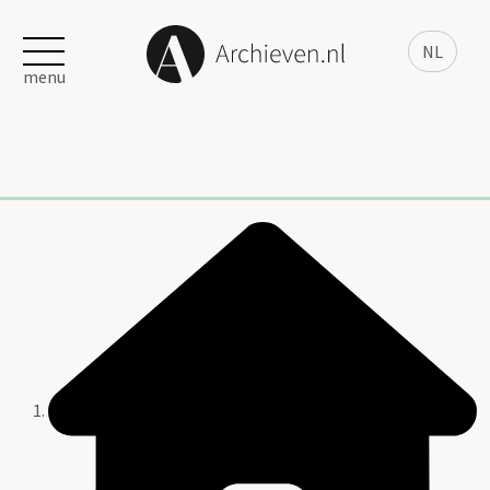
NL
menu