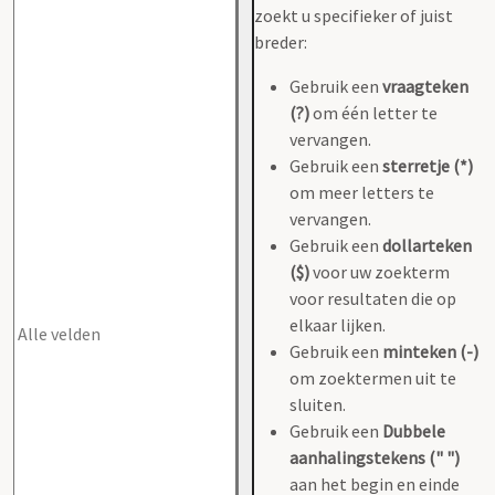
zoekt u specifieker of juist
breder:
Gebruik een
vraagteken
(?)
om één letter te
vervangen.
Gebruik een
sterretje (*)
om meer letters te
vervangen.
Gebruik een
dollarteken
($)
voor uw zoekterm
voor resultaten die op
elkaar lijken.
Gebruik een
minteken (-)
om zoektermen uit te
sluiten.
Gebruik een
Dubbele
aanhalingstekens (" ")
aan het begin en einde