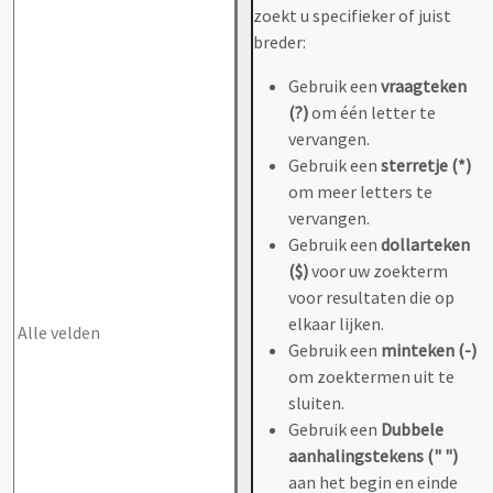
zoekt u specifieker of juist
breder:
Gebruik een
vraagteken
(?)
om één letter te
vervangen.
Gebruik een
sterretje (*)
om meer letters te
vervangen.
Gebruik een
dollarteken
($)
voor uw zoekterm
voor resultaten die op
elkaar lijken.
Gebruik een
minteken (-)
om zoektermen uit te
sluiten.
Gebruik een
Dubbele
aanhalingstekens (" ")
aan het begin en einde