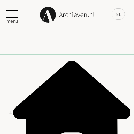
NL
menu