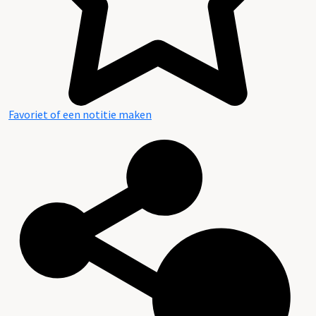
Favoriet of een notitie maken