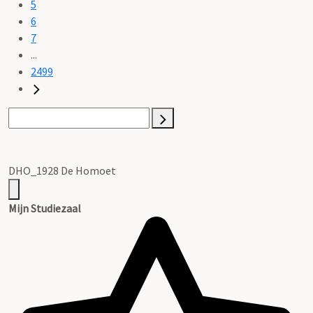
5
6
7
...
2499
DHO_1928 De Homoet
Mijn Studiezaal