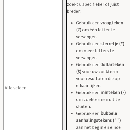
zoekt u specifieker of juist
breder:
Gebruik een
vraagteken
(?)
om één letter te
vervangen.
Gebruik een
sterretje (*)
om meer letters te
vervangen.
Gebruik een
dollarteken
($)
voor uw zoekterm
voor resultaten die op
elkaar lijken.
Gebruik een
minteken (-)
om zoektermen uit te
sluiten.
Gebruik een
Dubbele
aanhalingstekens (" ")
aan het begin en einde