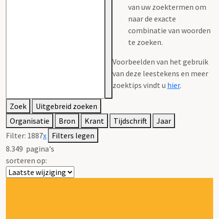
van uw zoektermen om
naar de exacte
combinatie van woorden
te zoeken.
Voorbeelden van het gebruik
van deze leestekens en meer
zoektips vindt u
hier
.
Zoek
Uitgebreid zoeken
Organisatie
Bron
Krant
Tijdschrift
Jaar
Filter:
1887
x
Filters legen
8.349
pagina's
sorteren op: