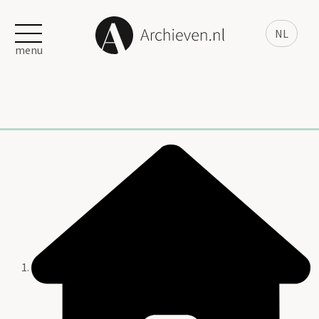
NL
menu