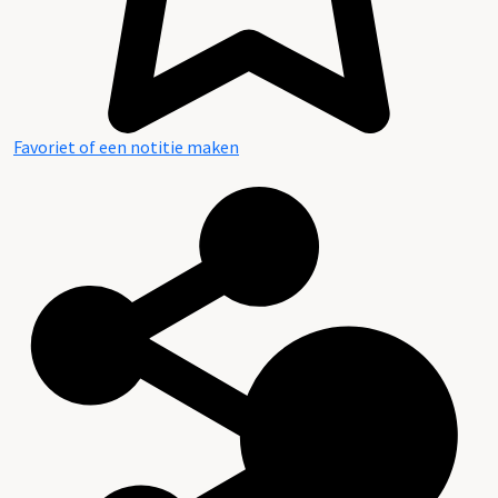
Favoriet of een notitie maken