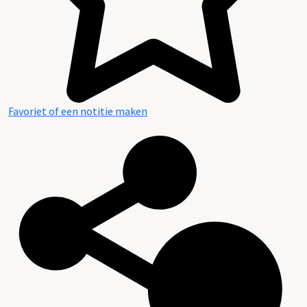
Favoriet of een notitie maken