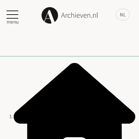
NL
menu