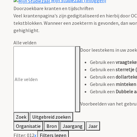
Mijn Studiezaal (inloggen)
Doorzoekbare kranten en tijdschriften
Veel krantenpagina's zijn gedigitaliseerd en hierbij door 
tekstblokken. Wanneer een zoekterm is gevonden, dan wordt
gehighlight.
Alle velden
Door leestekens in uw zoeko
Gebruik een
vraagteke
Gebruik een
sterretje (
Gebruik een
dollarteke
Gebruik een
minteken 
Gebruik een
Dubbele a
Voorbeelden van het gebrui
Zoek
Uitgebreid zoeken
Organisatie
Bron
Jaargang
Jaar
Filter:
012
x
Filters legen