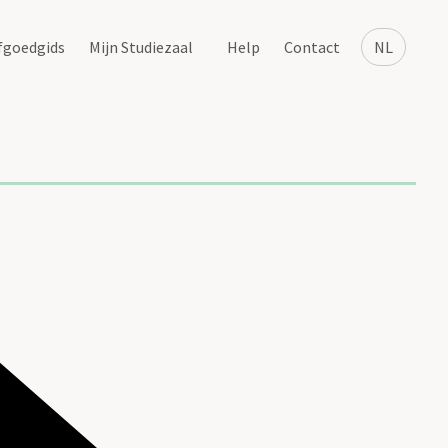
fgoedgids
Mijn Studiezaal
Help
Contact
NL