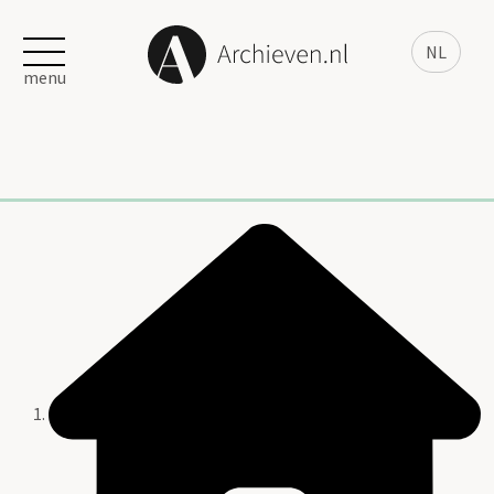
NL
menu