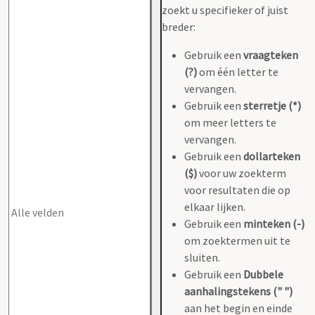
zoekt u specifieker of juist
breder:
Gebruik een
vraagteken
(?)
om één letter te
vervangen.
Gebruik een
sterretje (*)
om meer letters te
vervangen.
Gebruik een
dollarteken
($)
voor uw zoekterm
voor resultaten die op
elkaar lijken.
Gebruik een
minteken (-)
om zoektermen uit te
sluiten.
Gebruik een
Dubbele
aanhalingstekens (" ")
aan het begin en einde