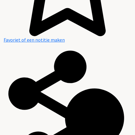
Favoriet of een notitie maken