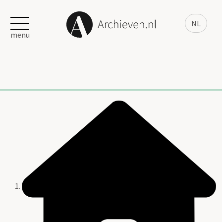
NL
menu