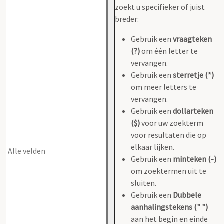
zoekt u specifieker of juist
breder:
Gebruik een
vraagteken
(?)
om één letter te
vervangen.
Gebruik een
sterretje (*)
om meer letters te
vervangen.
Gebruik een
dollarteken
($)
voor uw zoekterm
voor resultaten die op
elkaar lijken.
Gebruik een
minteken (-)
om zoektermen uit te
sluiten.
Gebruik een
Dubbele
aanhalingstekens (" ")
aan het begin en einde