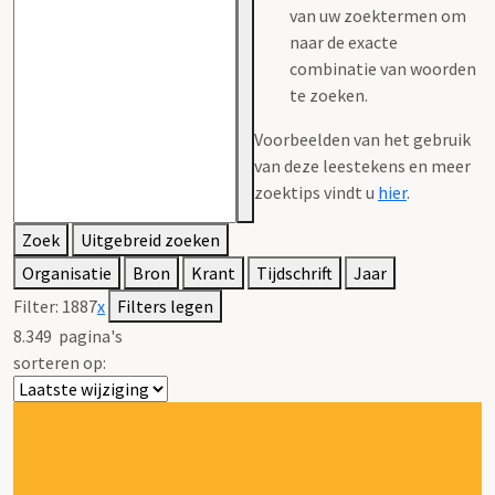
van uw zoektermen om
naar de exacte
combinatie van woorden
te zoeken.
Voorbeelden van het gebruik
van deze leestekens en meer
zoektips vindt u
hier
.
Zoek
Uitgebreid zoeken
Organisatie
Bron
Krant
Tijdschrift
Jaar
Filter:
1887
x
Filters legen
8.349
pagina's
sorteren op: