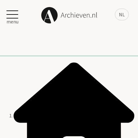
NL
menu