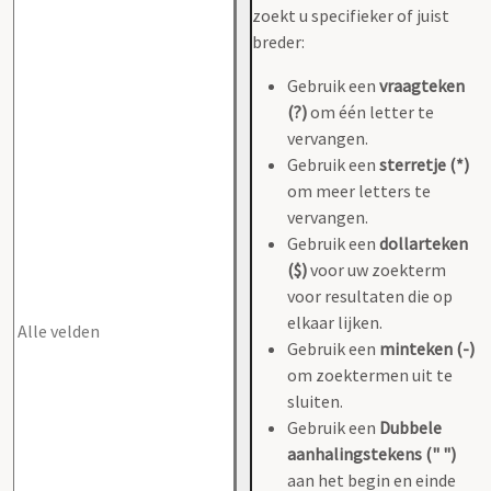
zoekt u specifieker of juist
breder:
Gebruik een
vraagteken
(?)
om één letter te
vervangen.
Gebruik een
sterretje (*)
om meer letters te
vervangen.
Gebruik een
dollarteken
($)
voor uw zoekterm
voor resultaten die op
elkaar lijken.
Gebruik een
minteken (-)
om zoektermen uit te
sluiten.
Gebruik een
Dubbele
aanhalingstekens (" ")
aan het begin en einde