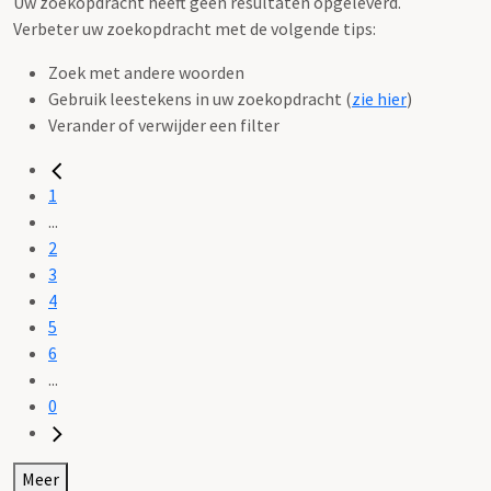
Uw zoekopdracht heeft geen resultaten opgeleverd.
Verbeter uw zoekopdracht met de volgende tips:
Zoek met andere woorden
Gebruik leestekens in uw zoekopdracht (
zie hier
)
Verander of verwijder een filter
1
...
2
3
4
5
6
...
0
Meer