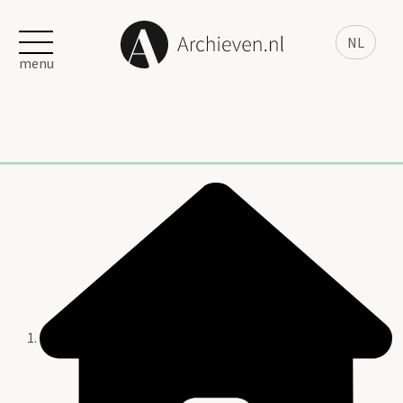
NL
menu