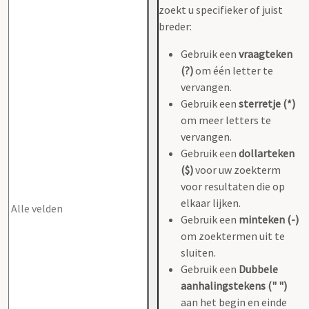
zoekt u specifieker of juist
breder:
Gebruik een
vraagteken
(?)
om één letter te
vervangen.
Gebruik een
sterretje (*)
om meer letters te
vervangen.
Gebruik een
dollarteken
($)
voor uw zoekterm
voor resultaten die op
elkaar lijken.
Gebruik een
minteken (-)
om zoektermen uit te
sluiten.
Gebruik een
Dubbele
aanhalingstekens (" ")
aan het begin en einde