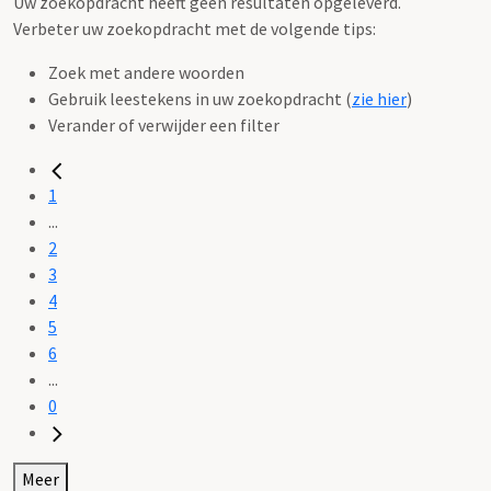
Uw zoekopdracht heeft geen resultaten opgeleverd.
Verbeter uw zoekopdracht met de volgende tips:
Zoek met andere woorden
Gebruik leestekens in uw zoekopdracht (
zie hier
)
Verander of verwijder een filter
1
...
2
3
4
5
6
...
0
Meer