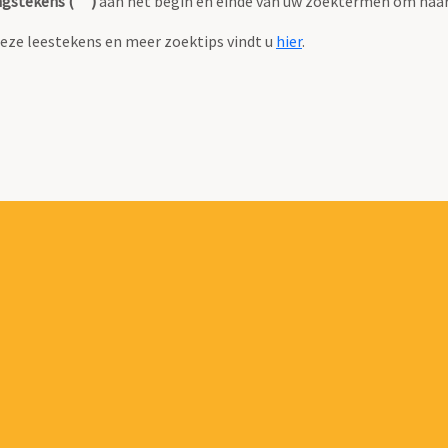
gstekens (" ")
aan het begin en einde van uw zoektermen om naar
eze leestekens en meer zoektips vindt u
hier
.