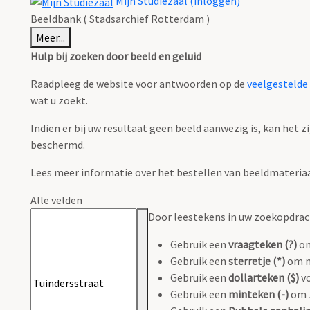
Mijn Studiezaal (inloggen)
Beeldbank ( Stadsarchief Rotterdam )
Meer...
Hulp bij zoeken door beeld en geluid
Raadpleeg de website voor antwoorden op de
veelgestelde
wat u zoekt.
Indien er bij uw resultaat geen beeld aanwezig is, kan het 
beschermd.
Lees meer informatie over het bestellen van beeldmateria
Alle velden
Door leestekens in uw zoekopdracht
Gebruik een
vraagteken (?)
om
Gebruik een
sterretje (*)
om m
Gebruik een
dollarteken ($)
vo
Gebruik een
minteken (-)
om z