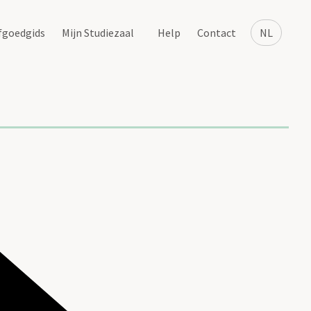
fgoedgids
Mijn Studiezaal
Help
Contact
NL