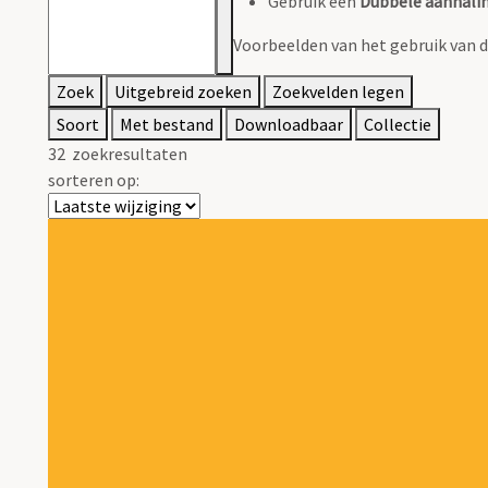
Gebruik een
Dubbele aanhalin
Voorbeelden van het gebruik van d
Zoek
Uitgebreid zoeken
Zoekvelden legen
Soort
Met bestand
Downloadbaar
Collectie
32
zoekresultaten
sorteren op: