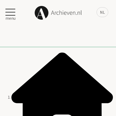
NL
menu