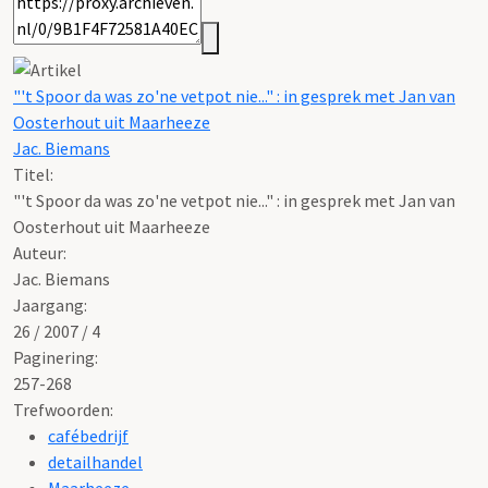
"'t Spoor da was zo'ne vetpot nie..." : in gesprek met Jan van
Oosterhout uit Maarheeze
Jac. Biemans
Titel:
"'t Spoor da was zo'ne vetpot nie..." : in gesprek met Jan van
Oosterhout uit Maarheeze
Auteur:
Jac. Biemans
Jaargang:
26 / 2007 / 4
Paginering:
257-268
Trefwoorden:
cafébedrijf
detailhandel
Maarheeze