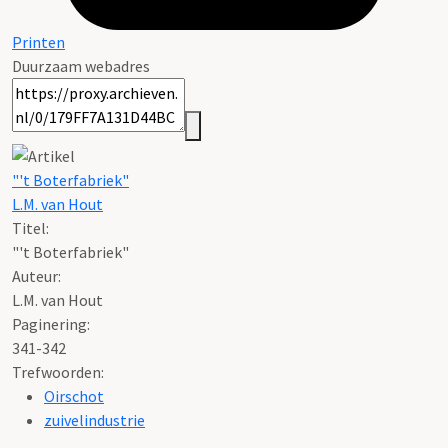
Printen
Duurzaam webadres
"'t Boterfabriek"
L.M. van Hout
Titel:
"'t Boterfabriek"
Auteur:
L.M. van Hout
Paginering:
341-342
Trefwoorden:
Oirschot
zuivelindustrie