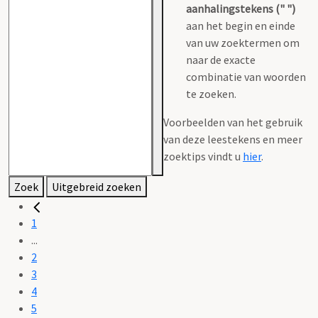
aanhalingstekens (" ")
aan het begin en einde
van uw zoektermen om
naar de exacte
combinatie van woorden
te zoeken.
Voorbeelden van het gebruik
van deze leestekens en meer
zoektips vindt u
hier
.
Zoek
Uitgebreid zoeken
1
...
2
3
4
5