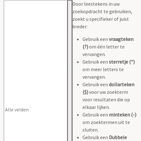
Door leestekens in uw
zoekopdracht te gebruiken,
zoekt u specifieker of juist
breder:
Gebruik een
vraagteken
(?)
om één letter te
vervangen.
Gebruik een
sterretje (*)
om meer letters te
vervangen.
Gebruik een
dollarteken
($)
voor uw zoekterm
voor resultaten die op
elkaar lijken.
Gebruik een
minteken (-)
om zoektermen uit te
sluiten.
Gebruik een
Dubbele