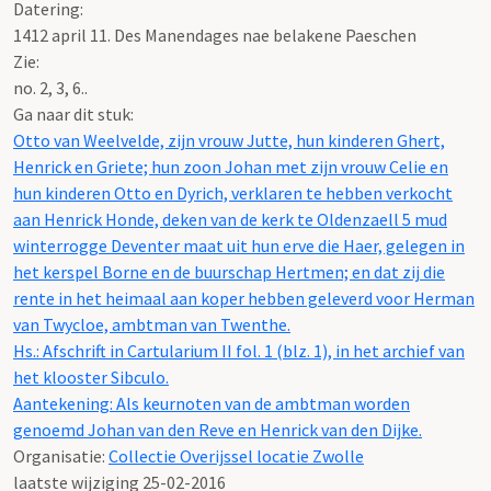
Datering
:
1412 april 11. Des Manendages nae belakene Paeschen
Zie:
no. 2, 3, 6..
Ga naar dit stuk:
Otto van Weelvelde, zijn vrouw Jutte, hun kinderen Ghert,
Henrick en Griete; hun zoon Johan met zijn vrouw Celie en
hun kinderen Otto en Dyrich, verklaren te hebben verkocht
aan Henrick Honde, deken van de kerk te Oldenzaell 5 mud
winterrogge Deventer maat uit hun erve die Haer, gelegen in
het kerspel Borne en de buurschap Hertmen; en dat zij die
rente in het heimaal aan koper hebben geleverd voor Herman
van Twycloe, ambtman van Twenthe.
Hs.: Afschrift in Cartularium II fol. 1 (blz. 1), in het archief van
het klooster Sibculo.
Aantekening: Als keurnoten van de ambtman worden
genoemd Johan van den Reve en Henrick van den Dijke.
Organisatie:
Collectie Overijssel locatie Zwolle
laatste wijziging 25-02-2016