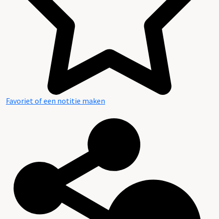
Favoriet of een notitie maken