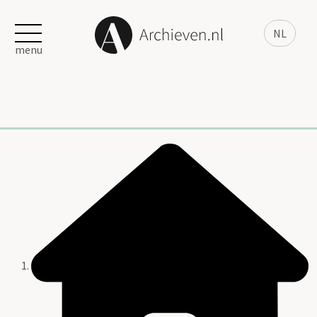
NL
menu