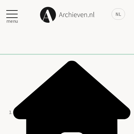
NL
menu