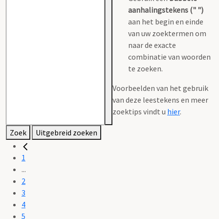
aanhalingstekens (" ")
aan het begin en einde
van uw zoektermen om
naar de exacte
combinatie van woorden
te zoeken.
Voorbeelden van het gebruik
van deze leestekens en meer
zoektips vindt u
hier
.
Zoek
Uitgebreid zoeken
1
...
2
3
4
5