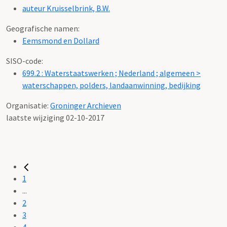
auteur Kruisselbrink, B.W.
Geografische namen:
Eemsmond en Dollard
SISO-code:
699.2 : Waterstaatswerken ; Nederland ; algemeen >
waterschappen, polders, landaanwinning, bedijking
Organisatie:
Groninger Archieven
laatste wijziging 02-10-2017
1
...
2
3
4