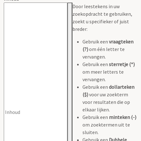
Door leestekens in uw
zoekopdracht te gebruiken,
zoekt u specifieker of juist
breder:
Gebruik een
vraagteken
(?)
om één letter te
vervangen.
Gebruik een
sterretje (*)
om meer letters te
vervangen.
Gebruik een
dollarteken
($)
voor uw zoekterm
voor resultaten die op
elkaar lijken.
Gebruik een
minteken (-)
om zoektermen uit te
sluiten.
Gebruik een
Dubbele