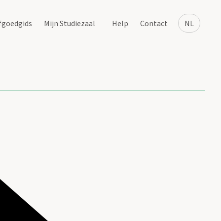
fgoedgids
Mijn Studiezaal
Help
Contact
NL