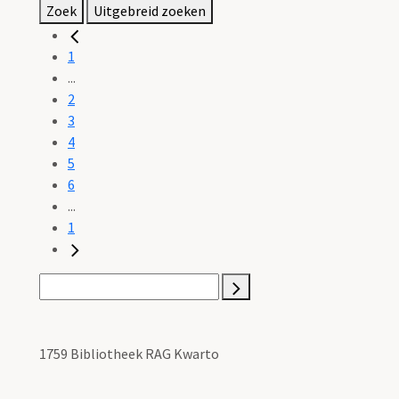
Zoek
Uitgebreid zoeken
1
...
2
3
4
5
6
...
1
1759 Bibliotheek RAG Kwarto