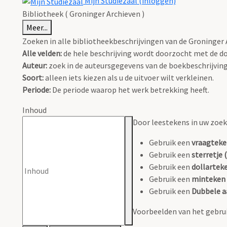
Mijn Studiezaal (inloggen)
Bibliotheek ( Groninger Archieven )
Meer...
Zoeken in alle bibliotheekbeschrijvingen van de Groninger A
Alle velden:
de hele beschrijving wordt doorzocht met de d
Auteur:
zoek in de auteursgegevens van de boekbeschrijvin
Soort:
alleen iets kiezen als u de uitvoer wilt verkleinen.
Periode:
De periode waarop het werk betrekking heeft.
Inhoud
Door leestekens in uw zoeko
Gebruik een
vraagteke
Gebruik een
sterretje (
Gebruik een
dollarteke
Gebruik een
minteken 
Gebruik een
Dubbele a
Voorbeelden van het gebrui