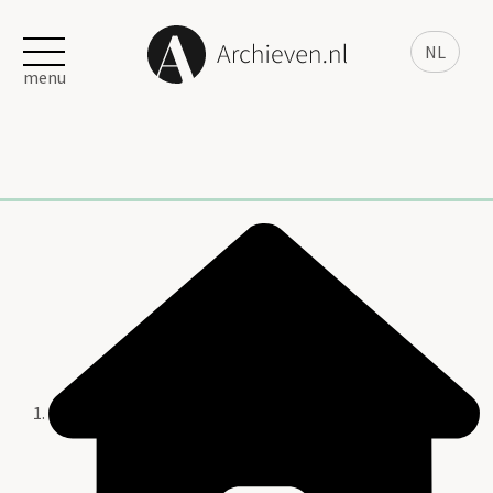
NL
menu