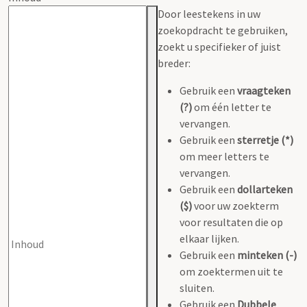
Door leestekens in uw
zoekopdracht te gebruiken,
zoekt u specifieker of juist
breder:
Gebruik een
vraagteken
(?)
om één letter te
vervangen.
Gebruik een
sterretje (*)
om meer letters te
vervangen.
Gebruik een
dollarteken
($)
voor uw zoekterm
voor resultaten die op
elkaar lijken.
Gebruik een
minteken (-)
om zoektermen uit te
sluiten.
Gebruik een
Dubbele