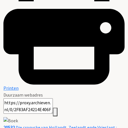
Printen
Duurzaam webadres
20532
Die cronycke van Hollandt, Zeelandt ende Vrieslant :