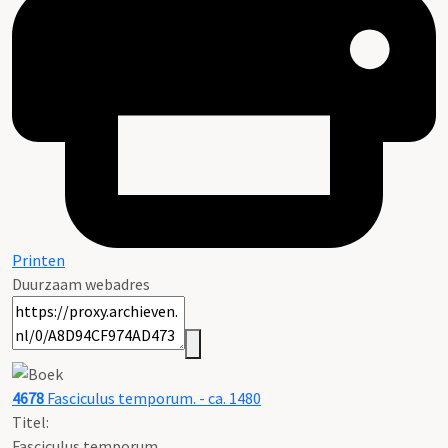
Printen
Duurzaam webadres
4678
Fasciculus temporum. - ca. 1480
Titel:
Fasciculus temporum