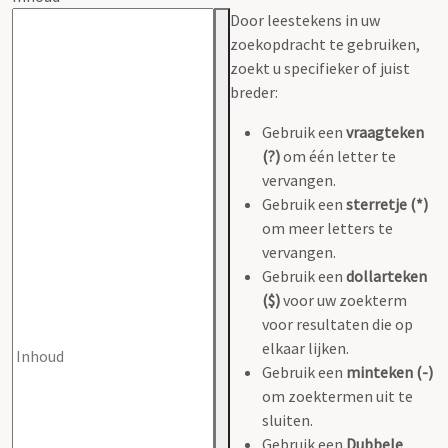
Door leestekens in uw
zoekopdracht te gebruiken,
zoekt u specifieker of juist
breder:
Gebruik een
vraagteken
(?)
om één letter te
vervangen.
Gebruik een
sterretje (*)
om meer letters te
vervangen.
Gebruik een
dollarteken
($)
voor uw zoekterm
voor resultaten die op
elkaar lijken.
Gebruik een
minteken (-)
om zoektermen uit te
sluiten.
Gebruik een
Dubbele