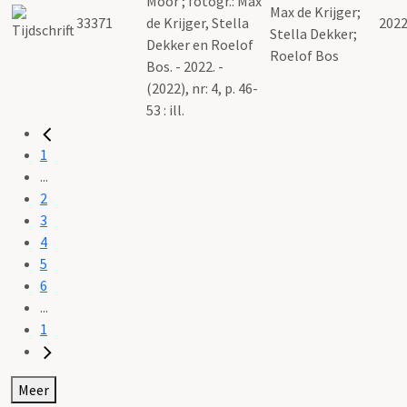
Moor ; fotogr.: Max
Max de Krijger;
33371
de Krijger, Stella
202
Stella Dekker;
Dekker en Roelof
Roelof Bos
Bos. - 2022. -
(2022), nr: 4, p. 46-
53 : ill.
1
...
2
3
4
5
6
...
1
Meer