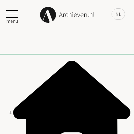
NL
menu