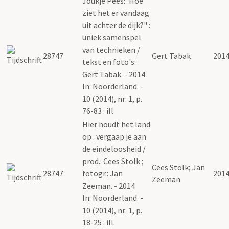
Joukje Pees: 'Hoe
ziet het er vandaag
uit achter de dijk?" :
uniek samenspel
van technieken /
28747
Gert Tabak
201
tekst en foto's:
Gert Tabak. - 2014
In: Noorderland. -
10 (2014), nr: 1, p.
76-83 : ill.
Hier houdt het land
op : vergaap je aan
de eindeloosheid /
prod.: Cees Stolk ;
Cees Stolk; Jan
28747
fotogr.: Jan
201
Zeeman
Zeeman. - 2014
In: Noorderland. -
10 (2014), nr: 1, p.
18-25 : ill.