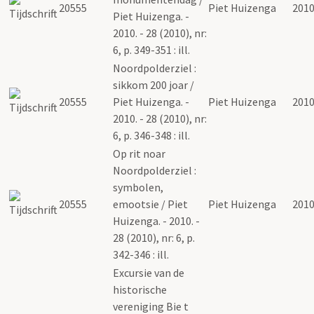
20555
Piet Huizenga
201
Piet Huizenga. -
2010. - 28 (2010), nr:
6, p. 349-351 : ill.
Noordpolderziel :
sikkom 200 joar /
20555
Piet Huizenga. -
Piet Huizenga
201
2010. - 28 (2010), nr:
6, p. 346-348 : ill.
Op rit noar
Noordpolderziel :
symbolen,
20555
emootsie / Piet
Piet Huizenga
201
Huizenga. - 2010. -
28 (2010), nr: 6, p.
342-346 : ill.
Excursie van de
historische
vereniging Bie t