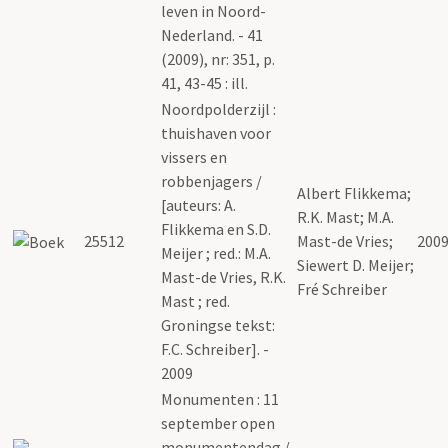
leven in Noord-
Nederland. - 41
(2009), nr: 351, p.
41, 43-45 : ill.
Noordpolderzijl :
thuishaven voor
vissers en
robbenjagers /
Albert Flikkema;
[auteurs: A.
R.K. Mast; M.A.
Flikkema en S.D.
25512
Mast-de Vries;
200
Meijer ; red.: M.A.
Siewert D. Meijer;
Mast-de Vries, R.K.
Fré Schreiber
Mast ; red.
Groningse tekst:
F.C. Schreiber]. -
2009
Monumenten : 11
september open
monumentendag /