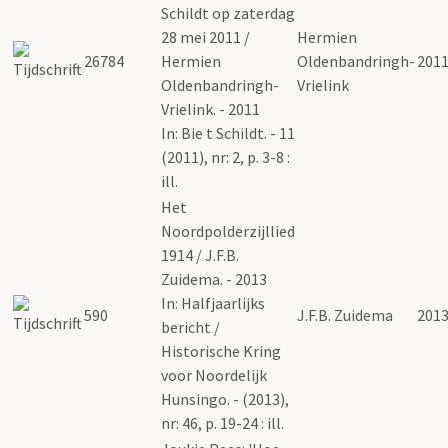
Schildt op zaterdag
28 mei 2011 /
Hermien
26784
Hermien
Oldenbandringh-
201
Oldenbandringh-
Vrielink
Vrielink. - 2011
In: Bie t Schildt. - 11
(2011), nr: 2, p. 3-8 :
ill.
Het
Noordpolderzijllied
1914 / J.F.B.
Zuidema. - 2013
In: Halfjaarlijks
590
J.F.B. Zuidema
201
bericht /
Historische Kring
voor Noordelijk
Hunsingo. - (2013),
nr: 46, p. 19-24 : ill.