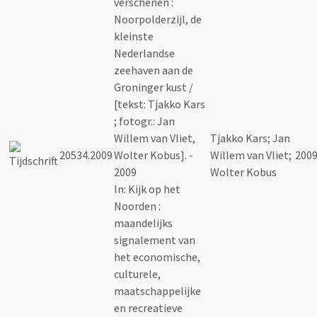
verschenen :
Noorpolderzijl, de
kleinste
Nederlandse
zeehaven aan de
Groninger kust /
[tekst: Tjakko Kars
; fotogr.: Jan
Willem van Vliet,
Tjakko Kars; Jan
20534.2009
Wolter Kobus]. -
Willem van Vliet;
200
2009
Wolter Kobus
In: Kijk op het
Noorden :
maandelijks
signalement van
het economische,
culturele,
maatschappelijke
en recreatieve