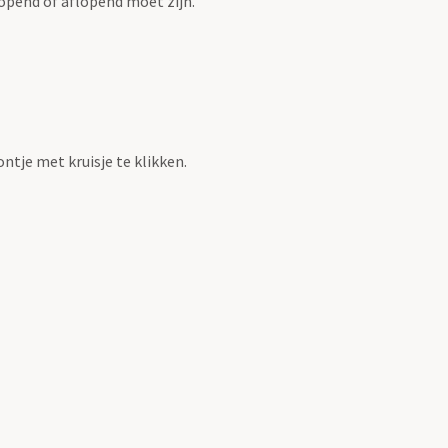
opend of aflopend moet zijn.
ntje met kruisje te klikken.