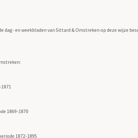
ude dag- en weekbladen van Sittard & Omstreken op deze wijze bes
Omstreken:
2-1871
iode 1869-1870
 periode 1872-1895