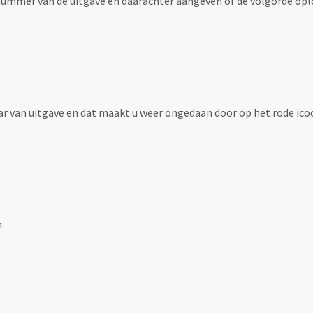
n nummer van de uitgave en daarachter aangeven of de volgorde opl
jaar van uitgave en dat maakt u weer ongedaan door op het rode icoo
: