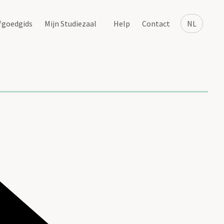
fgoedgids
Mijn Studiezaal
Help
Contact
NL