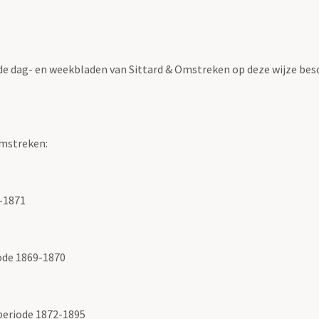
ude dag- en weekbladen van Sittard & Omstreken op deze wijze bes
Omstreken:
2-1871
iode 1869-1870
 periode 1872-1895