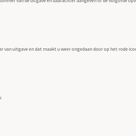
n nummer van de uitgave en daarachter aangeven of de volgorde opl
jaar van uitgave en dat maakt u weer ongedaan door op het rode icoo
: