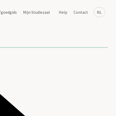
fgoedgids
Mijn Studiezaal
Help
Contact
NL