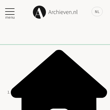
NL
menu