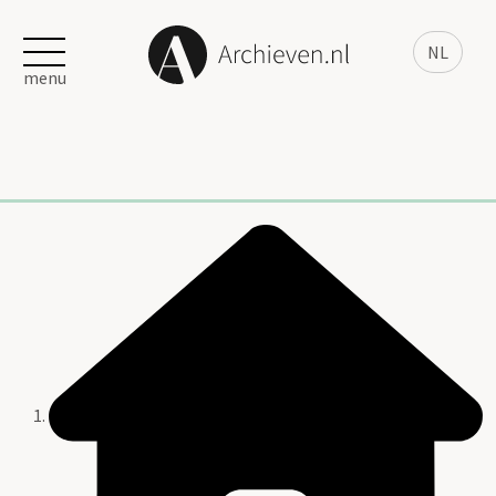
NL
menu