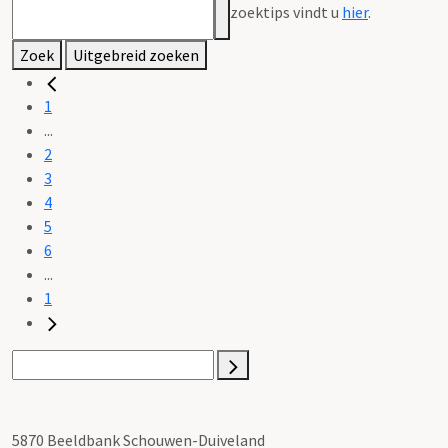
zoektips vindt u
hier
.
Zoek
Uitgebreid zoeken
1
...
2
3
4
5
6
...
1
5870 Beeldbank Schouwen-Duiveland