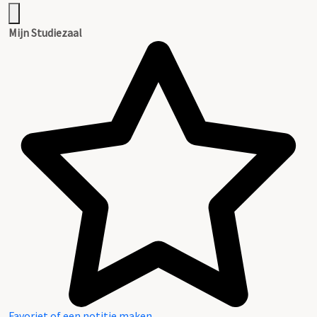
Mijn Studiezaal
Favoriet of een notitie maken