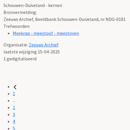
Schouwen-Duiveland - kernen
Bronvermelding:
Zeeuws Archief, Beeldbank Schouwen-Duiveland, nr NDG-0181
Trefwoorden:
Meekrap - meestoof - meestoven
Organisatie:
Zeeuws Archief
laatste wijziging 15-04-2025
1 gedigitaliseerd
1
...
2
3
4
5