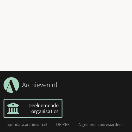
Deelnemende
organisaties
opendata.archieven.nl
DE REE
Algemene voorwaarden