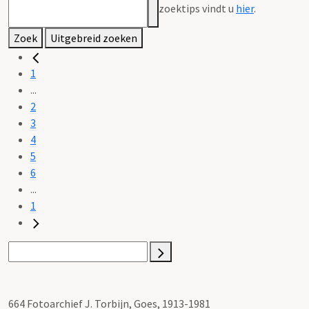
zoektips vindt u
hier
.
Zoek
Uitgebreid zoeken
1
...
2
3
4
5
6
...
1
664 Fotoarchief J. Torbijn, Goes, 1913-1981