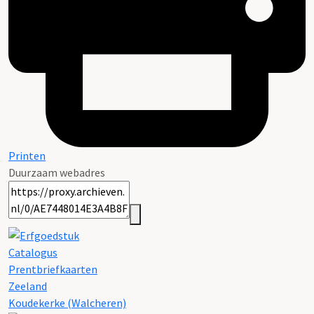
Printen
Duurzaam webadres
Catalogus
Prentbriefkaarten
Zeeland
Koudekerke (Walcheren)