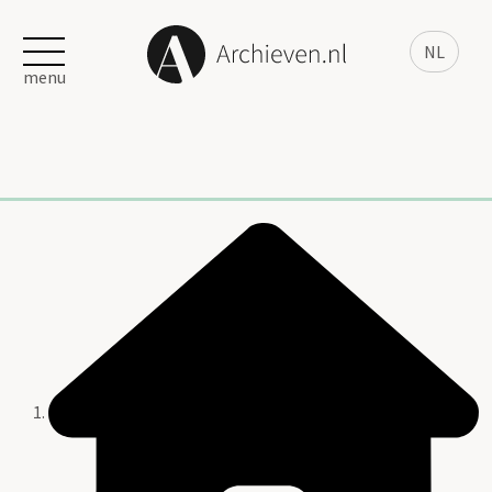
NL
menu