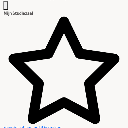
Mijn Studiezaal
Favoriet of een notitie maken