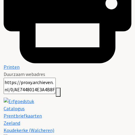
Printen
Duurzaam webadres
Catalogus
Prentbriefkaarten
Zeeland
Koudekerke (Walcheren)