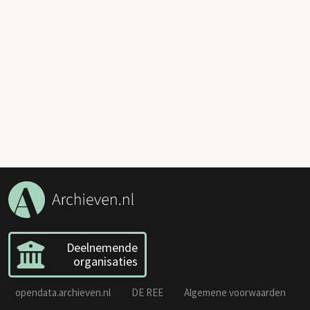
Deelnemende
organisaties
opendata.archieven.nl
DE REE
Algemene voorwaarden