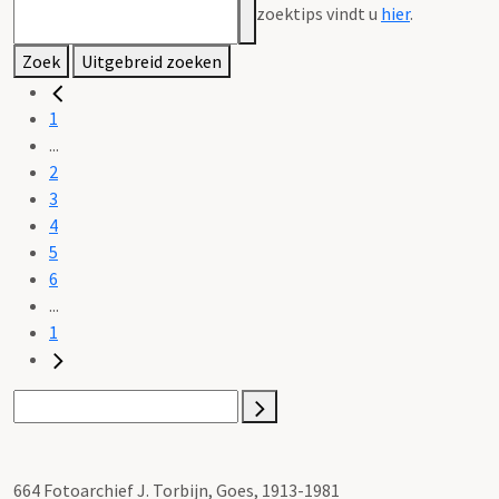
zoektips vindt u
hier
.
Zoek
Uitgebreid zoeken
1
...
2
3
4
5
6
...
1
664 Fotoarchief J. Torbijn, Goes, 1913-1981