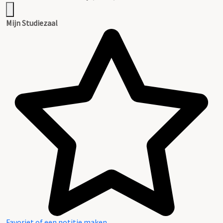
Mijn Studiezaal
Favoriet of een notitie maken