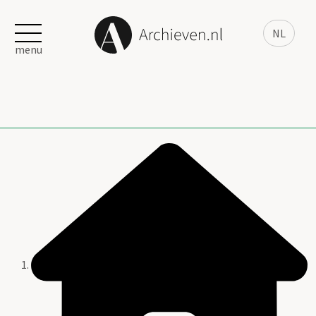
NL
menu