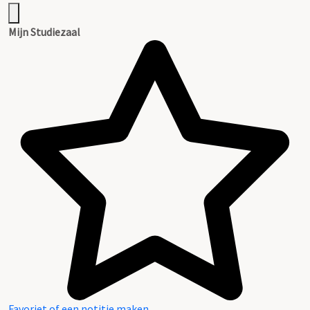
Mijn Studiezaal
Favoriet of een notitie maken