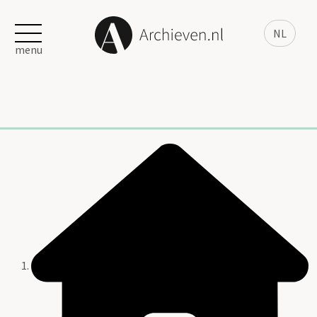
NL
menu