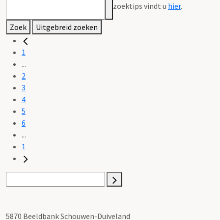
zoektips vindt u
hier
.
Zoek
Uitgebreid zoeken
1
...
2
3
4
5
6
...
1
5870 Beeldbank Schouwen-Duiveland