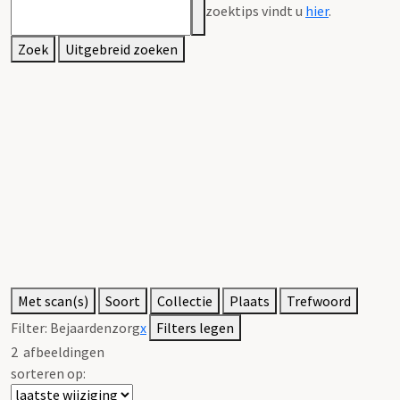
zoektips vindt u
hier
.
Zoek
Uitgebreid zoeken
Met scan(s)
Soort
Collectie
Plaats
Trefwoord
Filter:
Bejaardenzorg
x
Filters legen
2
afbeeldingen
sorteren op: