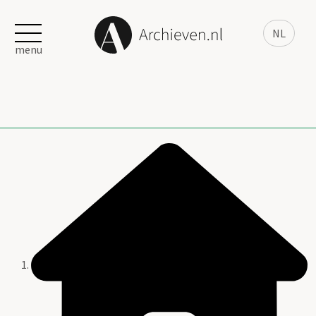
NL
menu