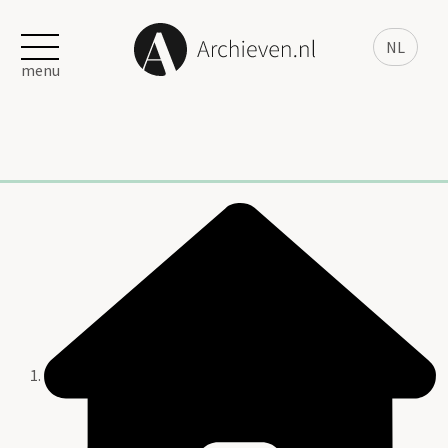
NL
menu