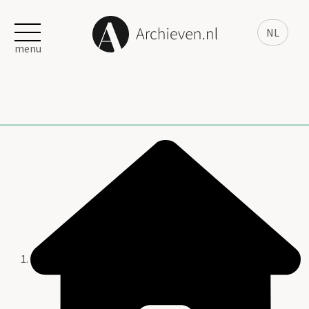
NL
menu