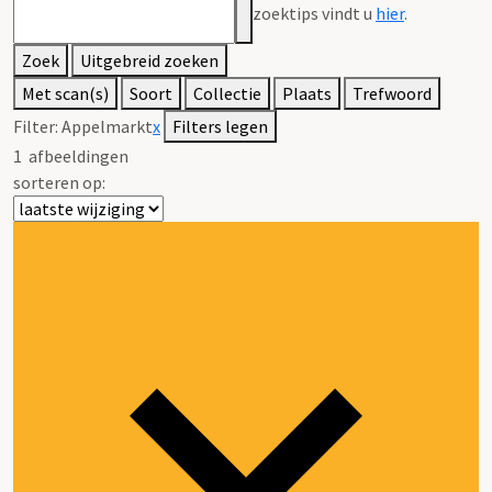
zoektips vindt u
hier
.
Zoek
Uitgebreid zoeken
Met scan(s)
Soort
Collectie
Plaats
Trefwoord
Filter:
Appelmarkt
x
Filters legen
1
afbeeldingen
sorteren op: