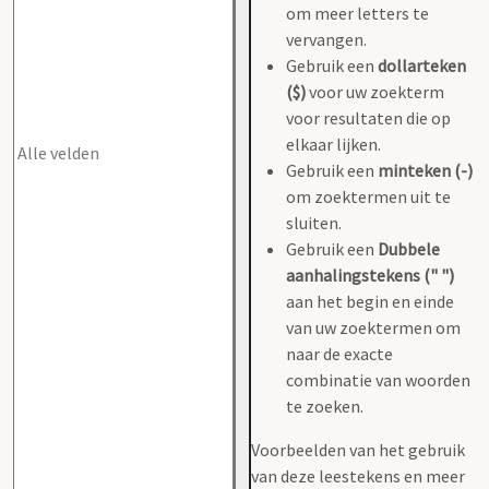
om meer letters te
vervangen.
Gebruik een
dollarteken
($)
voor uw zoekterm
voor resultaten die op
elkaar lijken.
Gebruik een
minteken (-)
om zoektermen uit te
sluiten.
Gebruik een
Dubbele
aanhalingstekens (" ")
aan het begin en einde
van uw zoektermen om
naar de exacte
combinatie van woorden
te zoeken.
Voorbeelden van het gebruik
van deze leestekens en meer