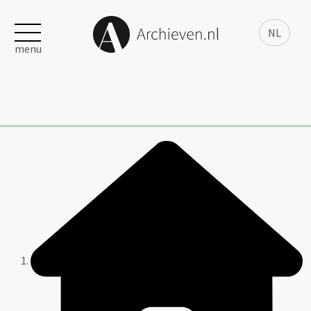
NL
menu