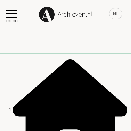
NL
menu