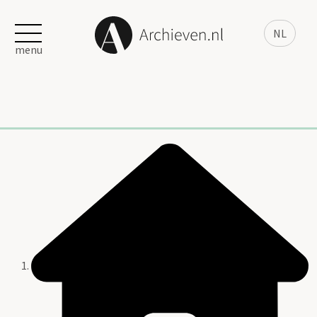
NL
menu