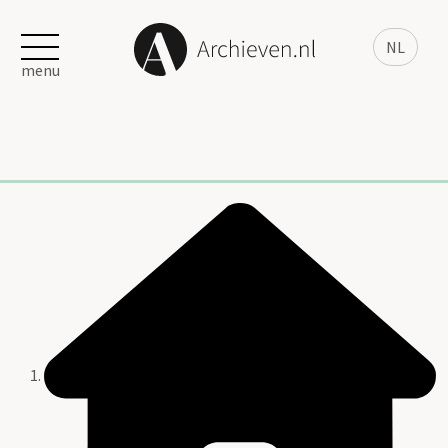
NL
menu