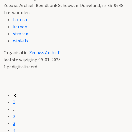
Zeeuws Archief, Beeldbank Schouwen-Duiveland, nr ZS-0648
Trefwoorden:
horeca
kernen
straten
winkels
Organisatie:
Zeeuws Archief
laatste wijziging 09-01-2025
1 gedigitaliseerd
1
...
2
3
4