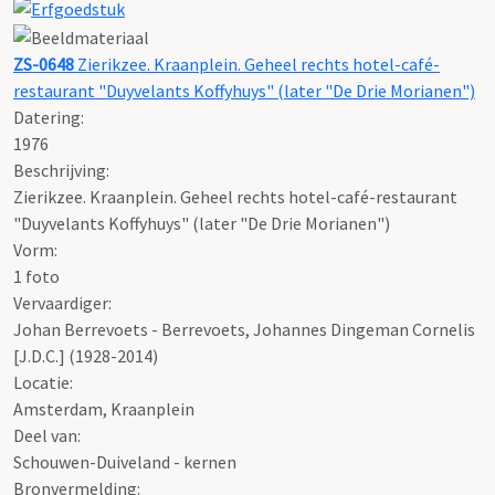
ZS-0648
Zierikzee. Kraanplein. Geheel rechts hotel-café-
restaurant "Duyvelants Koffyhuys" (later "De Drie Morianen")
Datering
:
1976
Beschrijving:
Zierikzee. Kraanplein. Geheel rechts hotel-café-restaurant
"Duyvelants Koffyhuys" (later "De Drie Morianen")
Vorm:
1 foto
Vervaardiger:
Johan Berrevoets - Berrevoets, Johannes Dingeman Cornelis
[J.D.C.] (1928-2014)
Locatie:
Amsterdam, Kraanplein
Deel van:
Schouwen-Duiveland - kernen
Bronvermelding: