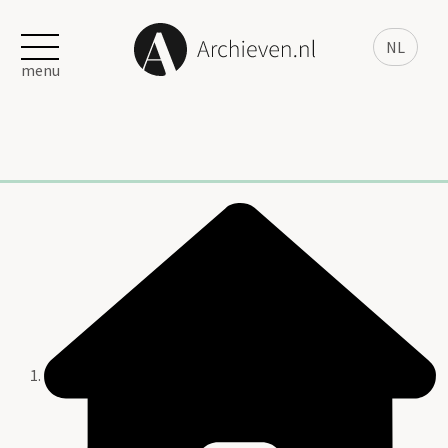
NL
menu