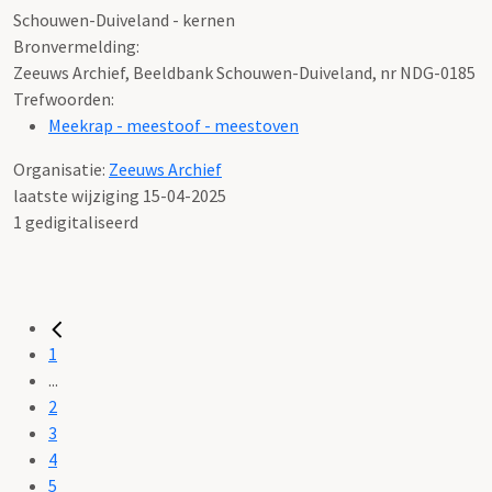
Schouwen-Duiveland - kernen
Bronvermelding:
Zeeuws Archief, Beeldbank Schouwen-Duiveland, nr NDG-0185
Trefwoorden:
Meekrap - meestoof - meestoven
Organisatie:
Zeeuws Archief
laatste wijziging 15-04-2025
1 gedigitaliseerd
1
...
2
3
4
5