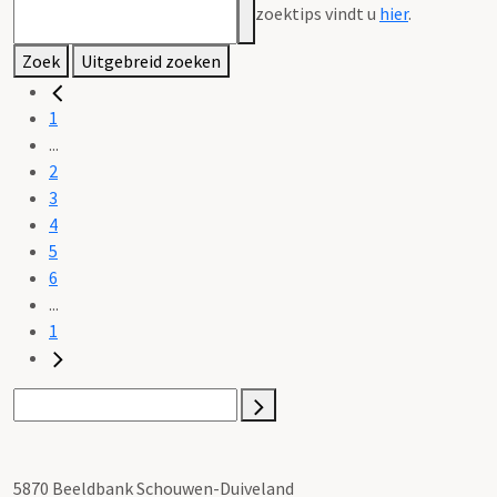
zoektips vindt u
hier
.
Zoek
Uitgebreid zoeken
1
...
2
3
4
5
6
...
1
5870 Beeldbank Schouwen-Duiveland