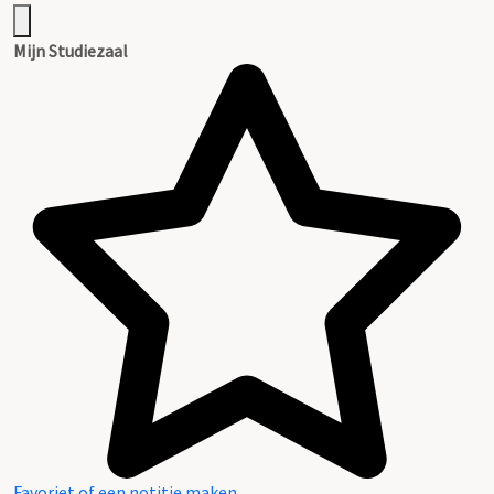
Mijn Studiezaal
Favoriet of een notitie maken