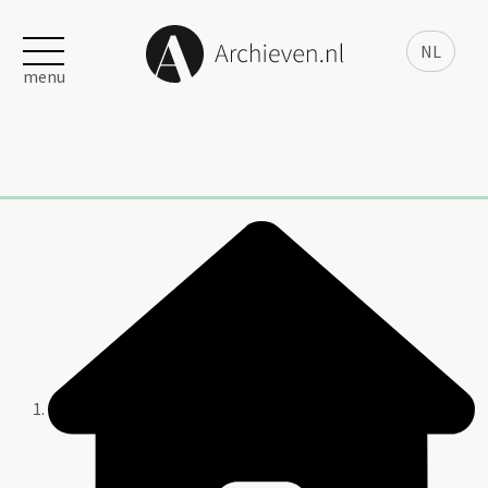
NL
menu