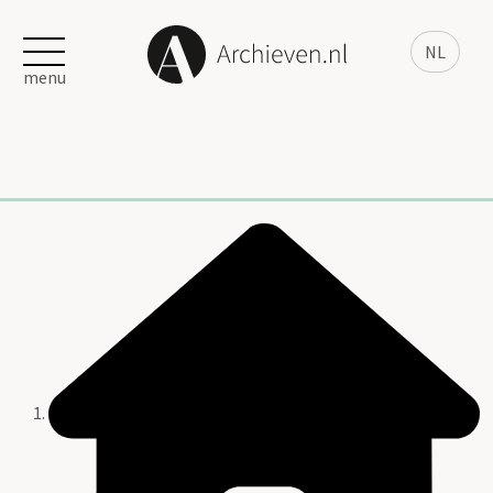
NL
menu