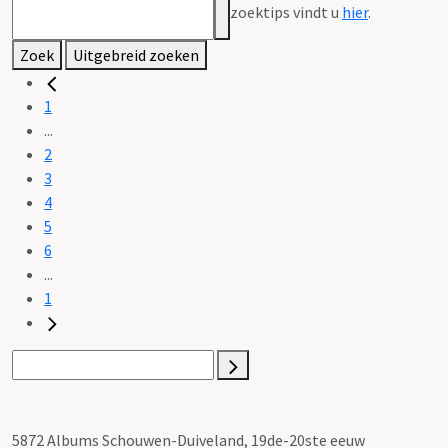
zoektips vindt u
hier
.
Zoek
Uitgebreid zoeken
1
...
2
3
4
5
6
...
1
5872 Albums Schouwen-Duiveland, 19de-20ste eeuw