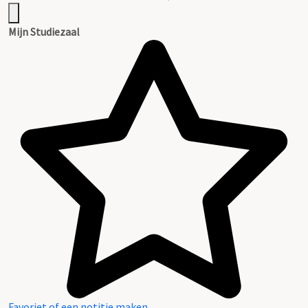
Mijn Studiezaal
Favoriet of een notitie maken