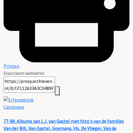
Printen
Duurzaam webadres
Catalogus
77-80. Albums van L.J. van Gastel met foto's van de families
Van der Bijl, Van Gastel, Goemans, Vis, De Vlieger, Van de