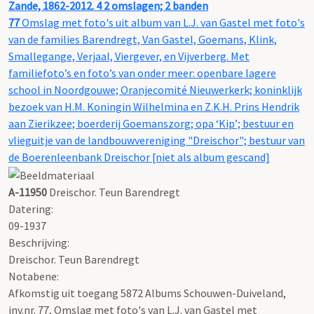
Zande, 1862-2012. 4 2 omslagen; 2 banden
77
Omslag met foto's uit album van L.J. van Gastel met foto's
van de families Barendregt, Van Gastel, Goemans, Klink,
Smallegange, Verjaal, Viergever, en Vijverberg. Met
familiefoto’s en foto’s van onder meer: openbare lagere
school in Noordgouwe; Oranjecomité Nieuwerkerk; koninklijk
bezoek van H.M. Koningin Wilhelmina en Z.K.H. Prins Hendrik
aan Zierikzee; boerderij Goemanszorg; opa ‘Kip’; bestuur en
vlieguitje van de landbouwvereniging "Dreischor"; bestuur van
de Boerenleenbank Dreischor [niet als album gescand]
A-11950
Dreischor. Teun Barendregt
Datering
:
09-1937
Beschrijving:
Dreischor. Teun Barendregt
Notabene:
Afkomstig uit toegang 5872 Albums Schouwen-Duiveland,
inv.nr. 77, Omslag met foto's van L.J. van Gastel met