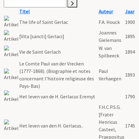
Titel
Auteur
Jaar
The life of Saint Gerlac
F.A. Houck
1900
Joannes
[Vita [sancti] Gerlaci]
1895
Gielemans
W. van
Vie de Saint Gerlach
1894
Spilbeeck
Le Comte Paul van der Vrecken
(1777-1868). (Biographie et notes
Paul
1893
concernant l'histoire religieuse des
Verhaegen
Pays-Bas)
Het leven van de H. Gerlacus Eremyt
1790
F.H.C.P.S.G.
[Frater
Henricus
Het leven van den H. Gerlacus..
1745
Casteel,
Praepositus