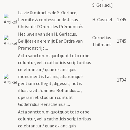
S. Gerlaci.]
La vie & miracles de S. Gerlace,
hermite & confesseur de Jesus-
H. Casteel
1745
Christ de l'Ordre des Prémontrés
Het leven van den H. Gerlacus.
Cornelius
Belijder en eremijt Der Ordre van
1745
Thilmans
Premonstrijt ...
Acta sanctorum quotquot toto orbe
coluntur, vel a catholicis scriptoribus
celebrantur / quae ex antiquis
monumentis Latinis, aliarumque
1734
gentium collegit, digessit, notis
illustravit Joannes Bollandus ... ;
operam et studium contulit
Godefridus Henschenius ....
Acta sanctorum quotquot toto orbe
coluntur, vel a catholicis scriptoribus
celebrantur / quae ex antiquis