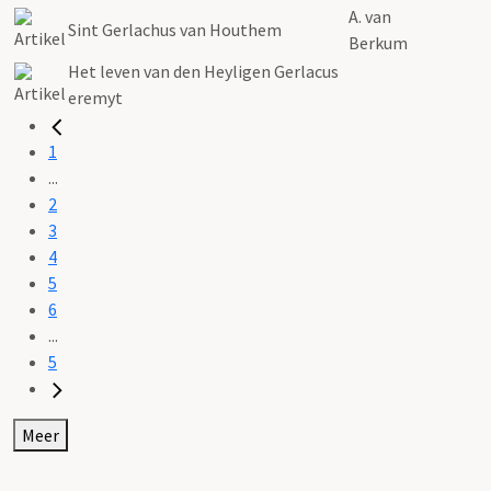
A. van
Sint Gerlachus van Houthem
Berkum
Het leven van den Heyligen Gerlacus
eremyt
1
...
2
3
4
5
6
...
5
Meer