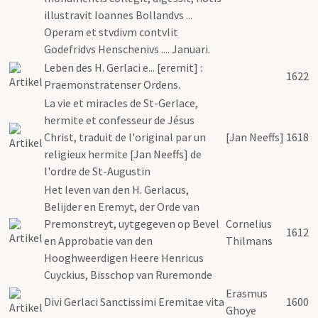
illustravit Ioannes Bollandvs ...
Operam et stvdivm contvlit
Godefridvs Henschenivs .... Januari.
Leben des H. Gerlaci e... [eremit] :
1622
Praemonstratenser Ordens.
La vie et miracles de St-Gerlace,
hermite et confesseur de Jésus
Christ, traduit de l'original par un
[Jan Neeffs]
1618
religieux hermite [Jan Neeffs] de
l'ordre de St-Augustin
Het leven van den H. Gerlacus,
Belijder en Eremyt, der Orde van
Premonstreyt, uytgegeven op Bevel
Cornelius
1612
en Approbatie van den
Thilmans
Hooghweerdigen Heere Henricus
Cuyckius, Bisschop van Ruremonde
Erasmus
Divi Gerlaci Sanctissimi Eremitae vita
1600
Ghoye