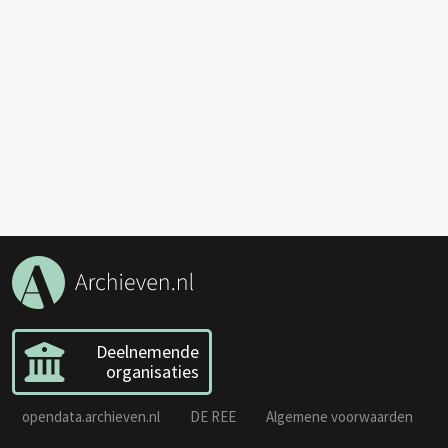
Deelnemende
organisaties
opendata.archieven.nl
DE REE
Algemene voorwaarden