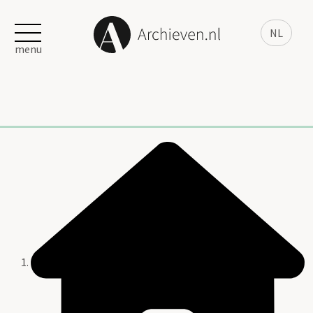
NL
menu