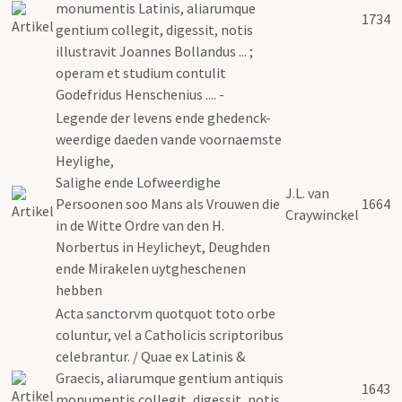
monumentis Latinis, aliarumque
1734
gentium collegit, digessit, notis
illustravit Joannes Bollandus ... ;
operam et studium contulit
Godefridus Henschenius .... -
Legende der levens ende ghedenck-
weerdige daeden vande voornaemste
Heylighe,
Salighe ende Lofweerdighe
J.L. van
Persoonen soo Mans als Vrouwen die
1664
Craywinckel
in de Witte Ordre van den H.
Norbertus in Heylicheyt, Deughden
ende Mirakelen uytgheschenen
hebben
Acta sanctorvm quotquot toto orbe
coluntur, vel a Catholicis scriptoribus
celebrantur. / Quae ex Latinis &
Graecis, aliarumque gentium antiquis
1643
monumentis collegit, digessit, notis