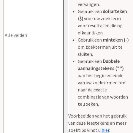
vervangen.
Gebruik een
dollarteken
($)
voor uw zoekterm
voor resultaten die op
elkaar lijken.
Gebruik een
minteken (-)
om zoektermen uit te
sluiten.
Gebruik een
Dubbele
aanhalingstekens (" ")
aan het begin en einde
van uw zoektermen om
naar de exacte
combinatie van woorden
te zoeken.
Voorbeelden van het gebruik
van deze leestekens en meer
zoektips vindt u
hier
.