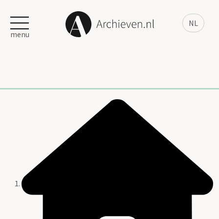
NL
menu