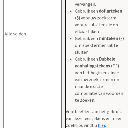
vervangen.
Gebruik een
dollarteken
($)
voor uw zoekterm
voor resultaten die op
elkaar lijken.
Gebruik een
minteken (-)
om zoektermen uit te
sluiten.
Gebruik een
Dubbele
aanhalingstekens (" ")
aan het begin en einde
van uw zoektermen om
naar de exacte
combinatie van woorden
te zoeken.
Voorbeelden van het gebruik
van deze leestekens en meer
zoektips vindt u
hier
.