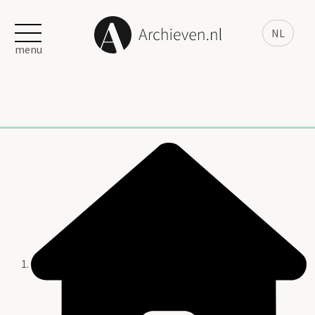
NL
menu