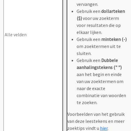
vervangen.
Gebruik een
dollarteken
($)
voor uw zoekterm
voor resultaten die op
elkaar lijken.
Gebruik een
minteken (-)
om zoektermen uit te
sluiten.
Gebruik een
Dubbele
aanhalingstekens (" ")
aan het begin en einde
van uw zoektermen om
naar de exacte
combinatie van woorden
te zoeken.
Voorbeelden van het gebruik
van deze leestekens en meer
zoektips vindt u
hier
.