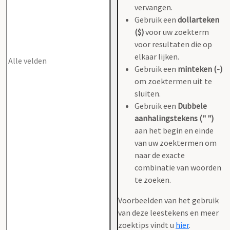
vervangen.
Gebruik een
dollarteken
($)
voor uw zoekterm
voor resultaten die op
elkaar lijken.
Gebruik een
minteken (-)
om zoektermen uit te
sluiten.
Gebruik een
Dubbele
aanhalingstekens (" ")
aan het begin en einde
van uw zoektermen om
naar de exacte
combinatie van woorden
te zoeken.
Voorbeelden van het gebruik
van deze leestekens en meer
zoektips vindt u
hier
.