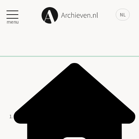
NL
menu