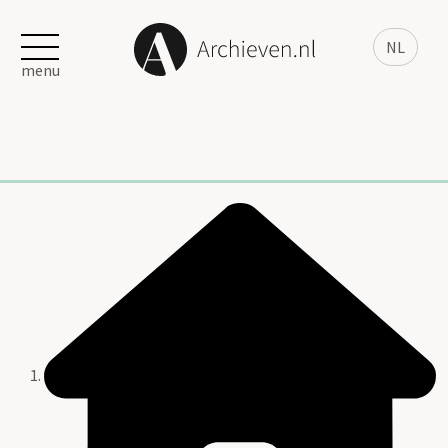
NL
menu