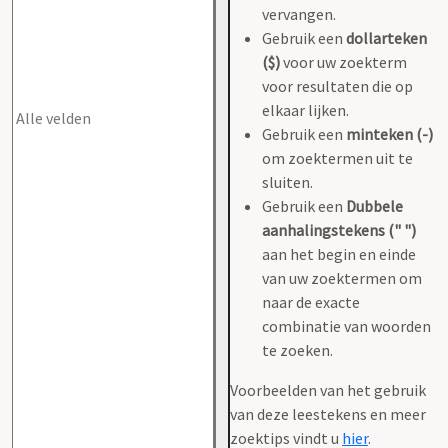
vervangen.
Gebruik een
dollarteken
($)
voor uw zoekterm
voor resultaten die op
elkaar lijken.
Gebruik een
minteken (-)
om zoektermen uit te
sluiten.
Gebruik een
Dubbele
aanhalingstekens (" ")
aan het begin en einde
van uw zoektermen om
naar de exacte
combinatie van woorden
te zoeken.
Voorbeelden van het gebruik
van deze leestekens en meer
zoektips vindt u
hier
.