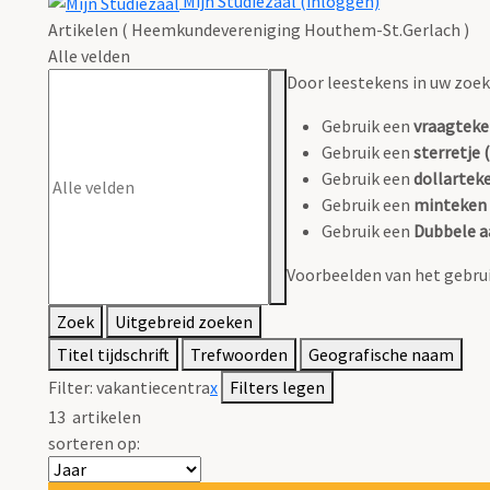
Mijn Studiezaal (inloggen)
Artikelen ( Heemkundevereniging Houthem-St.Gerlach )
Alle velden
Door leestekens in uw zoeko
Gebruik een
vraagteke
Gebruik een
sterretje (
Gebruik een
dollarteke
Gebruik een
minteken 
Gebruik een
Dubbele a
Voorbeelden van het gebrui
Zoek
Uitgebreid zoeken
Titel tijdschrift
Trefwoorden
Geografische naam
Filter:
vakantiecentra
x
Filters legen
13
artikelen
sorteren op: