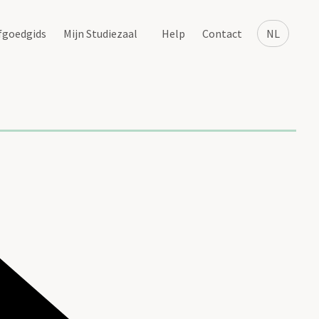
fgoedgids
Mijn Studiezaal
Help
Contact
NL