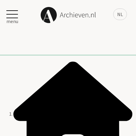
NL
menu