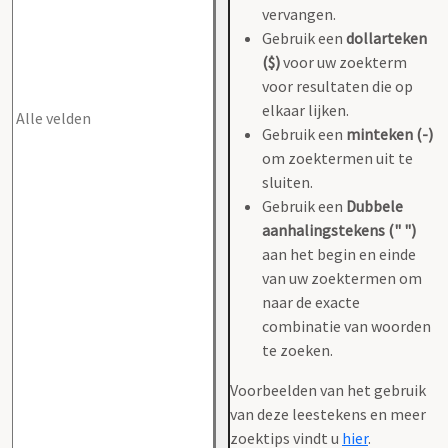
vervangen.
Gebruik een
dollarteken
($)
voor uw zoekterm
voor resultaten die op
elkaar lijken.
Gebruik een
minteken (-)
om zoektermen uit te
sluiten.
Gebruik een
Dubbele
aanhalingstekens (" ")
aan het begin en einde
van uw zoektermen om
naar de exacte
combinatie van woorden
te zoeken.
Voorbeelden van het gebruik
van deze leestekens en meer
zoektips vindt u
hier
.