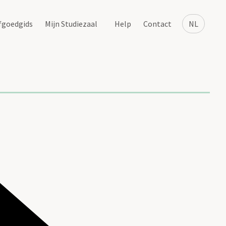
fgoedgids
Mijn Studiezaal
Help
Contact
NL