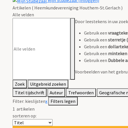
Mijn Studiezaal (inloggen)
Artikelen ( Heemkundevereniging Houthem-St.Gerlach )
Alle velden
Door leestekens in uw zoeko
Gebruik een
vraagteke
Gebruik een
sterretje (
Gebruik een
dollarteke
Gebruik een
minteken 
Gebruik een
Dubbele a
Voorbeelden van het gebrui
Zoek
Uitgebreid zoeken
Titel tijdschrift
Auteur
Trefwoorden
Geografische
Filter:
kieslijsten
x
Filters legen
1
artikelen
sorteren op: