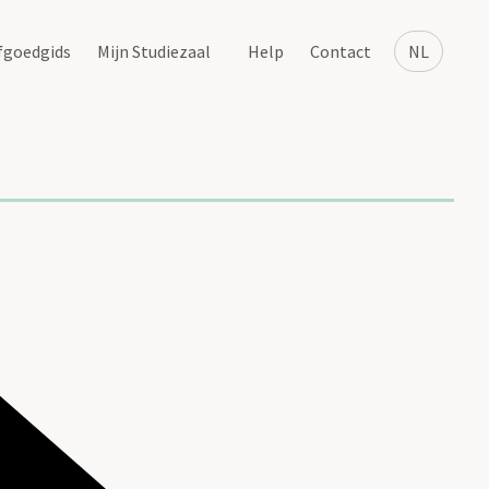
fgoedgids
Mijn Studiezaal
Help
Contact
NL