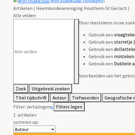
Mijn Studiezaal (inloggen)
Artikelen ( Heemkundevereniging Houthem-St.Gerlach )
Alle velden
Door leestekens in uw zoeko
Gebruik een
vraagteke
Gebruik een
sterretje (
Gebruik een
dollarteke
Gebruik een
minteken 
Gebruik een
Dubbele a
Voorbeelden van het gebrui
Zoek
Uitgebreid zoeken
Titel tijdschrift
Auteur
Trefwoorden
Geografische
Filter:
vertalingen
x
Filters legen
1
artikelen
sorteren op: