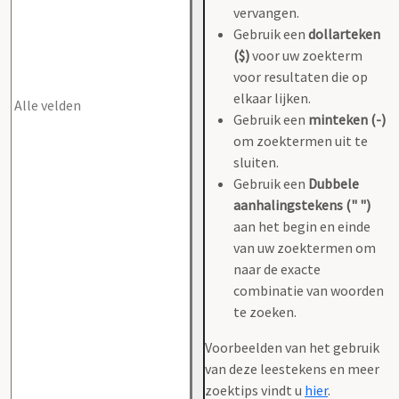
vervangen.
Gebruik een
dollarteken
($)
voor uw zoekterm
voor resultaten die op
elkaar lijken.
Gebruik een
minteken (-)
om zoektermen uit te
sluiten.
Gebruik een
Dubbele
aanhalingstekens (" ")
aan het begin en einde
van uw zoektermen om
naar de exacte
combinatie van woorden
te zoeken.
Voorbeelden van het gebruik
van deze leestekens en meer
zoektips vindt u
hier
.