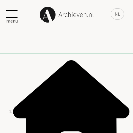
NL
menu