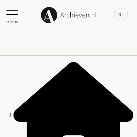
NL
menu