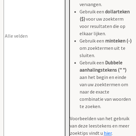
vervangen.
Gebruik een
dollarteken
($)
voor uw zoekterm
voor resultaten die op
elkaar lijken.
Gebruik een
minteken (-)
om zoektermen uit te
sluiten.
Gebruik een
Dubbele
aanhalingstekens (" ")
aan het begin en einde
van uw zoektermen om
naar de exacte
combinatie van woorden
te zoeken.
Voorbeelden van het gebruik
van deze leestekens en meer
zoektips vindt u
hier
.