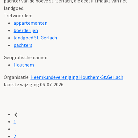
pachter van de hoeve St. Gerlach, die deel uitmaakt van het
landgoed.
Trefwoorden:
appartementen
boerderijen
landgoed St. Gerlach
pachters
Geografische namen:
Houthem
Organisatie:
Heemkundevereniging Houthem-St.Gerlach
laatste wijziging 06-07-2026
1
...
2